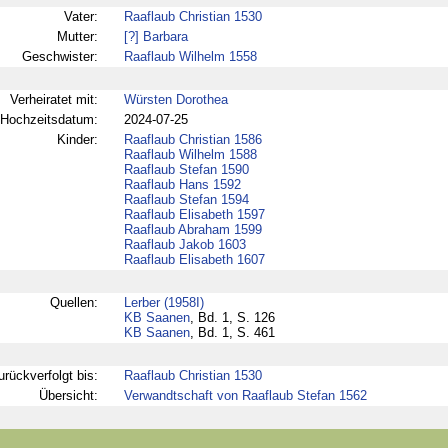
Vater:
Raaflaub Christian 1530
Mutter:
[?] Barbara
Geschwister:
Raaflaub Wilhelm 1558
Verheiratet mit:
Würsten Dorothea
Hochzeitsdatum:
2024-07-25
Kinder:
Raaflaub Christian 1586
Raaflaub Wilhelm 1588
Raaflaub Stefan 1590
Raaflaub Hans 1592
Raaflaub Stefan 1594
Raaflaub Elisabeth 1597
Raaflaub Abraham 1599
Raaflaub Jakob 1603
Raaflaub Elisabeth 1607
Quellen:
Lerber (1958I)
KB Saanen
, Bd. 1, S. 126
KB Saanen
, Bd. 1, S. 461
urückverfolgt bis:
Raaflaub Christian 1530
Übersicht:
Verwandtschaft von Raaflaub Stefan 1562